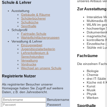
unseres Anbaus ver
Schule & Lehrer
Zur Ausstattung
Ausstattung
Gebäude & Räume
Interaktive Mo
Schülerbücherei
Multimedia-R
Schulküche
WLAN im ge
Sporthalle
hochwertige 
Schulprofil
Dokumenten
Fairtrade-Schule
magnetische, 
Wahlpflichtfächergruppen
kontrollierte
Verwaltung & Lehrer
Einzeltische 
Einzugsgebiet
Stühle mit Lu
Jugendsozialarbeiterin
Lehrerkollegium &
Fachräume
Sprechstunden
Verwaltung
Die einzelnen Fachr
Vordrucke
Wechsel an unsere Schule
Biologie
Chemie
Registrierte Nutzer
drei IT-Sääle
Küche mit 4 
Als registrierter Besucher unserer
Kunst
Homepage haben Sie Zugriff auf weitere
Musik
Daten, z.B. den Jahresbericht.
Physik
Werken
Benutzername
Passwort
Sporthalle