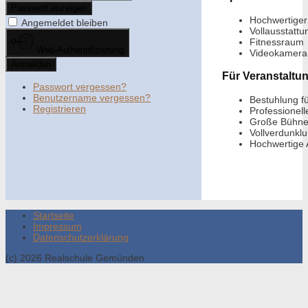
Passwort anzeigen
Hochwertiger
Angemeldet bleiben
Vollausstattu
Fitnessraum
Web-Authentifizierung
Videokamera 
Anmelden
Für Veranstaltu
Passwort vergessen?
Benutzername vergessen?
Bestuhlung f
Registrieren
Professionel
Große Bühne 
Vollverdunkl
Hochwertige 
Startseite
Impressum
Datenschutzerklärung
(c) 2026 Realschule Gemünden