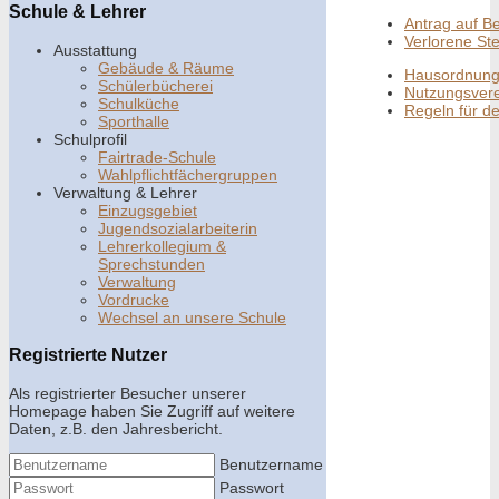
Schule & Lehrer
Antrag auf B
Verlorene St
Ausstattung
Gebäude & Räume
Hausordnun
Schülerbücherei
Nutzungsvere
Schulküche
Regeln für d
Sporthalle
Schulprofil
Fairtrade-Schule
Wahlpflichtfächergruppen
Verwaltung & Lehrer
Einzugsgebiet
Jugendsozialarbeiterin
Lehrerkollegium &
Sprechstunden
Verwaltung
Vordrucke
Wechsel an unsere Schule
Registrierte Nutzer
Als registrierter Besucher unserer
Homepage haben Sie Zugriff auf weitere
Daten, z.B. den Jahresbericht.
Benutzername
Passwort